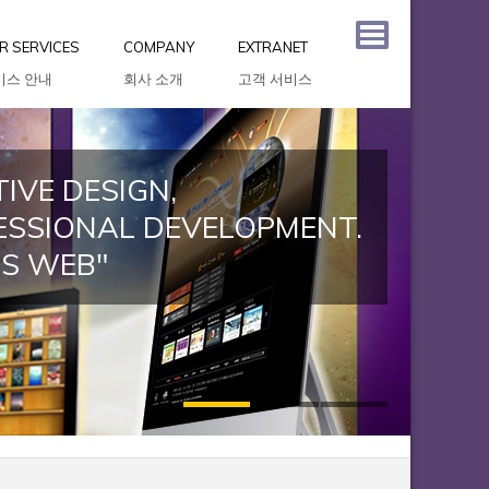
R SERVICES
COMPANY
EXTRANET
비스 안내
회사 소개
고객 서비스
IVE DESIGN,
ESSIONAL DEVELOPMENT.
US WEB"