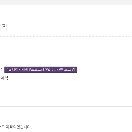
제작
:
#홈페이지제작 #프로그램개발 #디자인,로고,CI
 제작