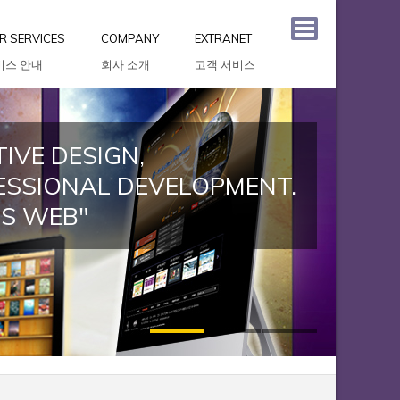
R SERVICES
COMPANY
EXTRANET
비스 안내
회사 소개
고객 서비스
IVE DESIGN,
ESSIONAL DEVELOPMENT.
US WEB"