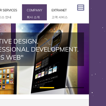
R SERVICES
COMPANY
EXTRANET
비스 안내
회사 소개
고객 서비스
IVE DESIGN,
ESSIONAL DEVELOPMENT.
US WEB"