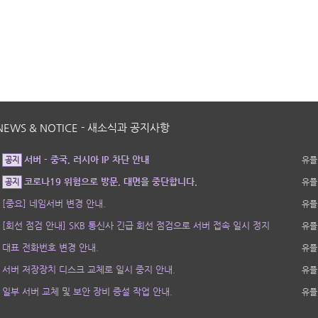
NEWS & NOTICE - 새소식과 공지사항
서버 - 중국, 러시아 IP 차단 안내
유플
공지
코로나19 위험으로 방문, 대면을 중단합니다.
유플
공지
[중요] 네임서버 변경 안내.
유플
[회선 점검 안내] SKB 통신사 긴급 회선 점검으로 서버 접속 일시 정지
유플
대표 전화번호 변경 안내.
유플
서버 저장장치 디스크 교체로 일시 중지 안내.
유플
일부 서버 교체 및 보안 장비 증설 작업 안내.
유플