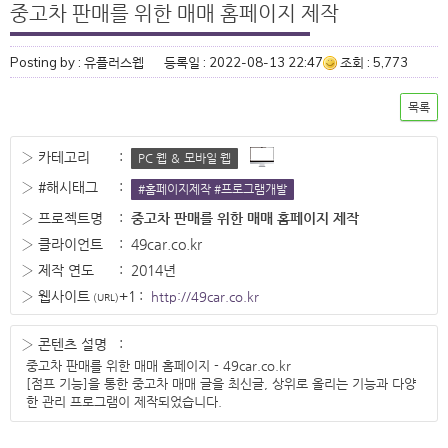
중고차 판매를 위한 매매 홈페이지 제작
Posting by : 유플러스웹
등록일 : 2022-08-13 22:47
조회 : 5,773
목록
› 카테고리
:
PC 웹 ＆ 모바일 웹
› #해시태그
:
#홈페이지제작 #프로그램개발
› 프로젝트명
:
중고차 판매를 위한 매매 홈페이지 제작
› 클라이언트
:
49car.co.kr
› 제작 연도
:
2014년
› 웹사이트
+1
:
http://49car.co.kr
(URL)
› 콘텐츠 설명
:
중고차 판매를 위한 매매 홈페이지 - 49car.co.kr

[점프 기능]을 통한 중고차 매매 글을 최신글, 상위로 올리는 기능과 다양