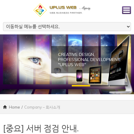
CREATIVE DESIGN,
PROFESSIONAL DEVELOPMENT.
"UPLUS WEB"
Home
/
Company – 회사소개
[중요] 서버 점검 안내.