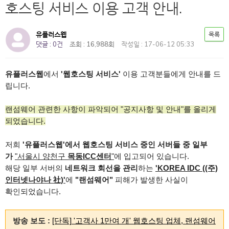
호스팅 서비스 이용 고객 안내.
유플러스웹
목록
댓글 : 0건
조회 : 16,988회
작성일 : 17-06-12 05:33
유플러스웹
에서
'웹호스팅 서비스'
이용 고객분들에게 안내를 드
립니다.
랜섬웨어 관련한 사항이 파악되어 "공지사항 및 안내"를 올리게
되었습니다.
저희
'유플러스웹'에서 웹호스팅 서비스 중인 서버들 중 일부
가
"서울시 양천구
목동ICC센터
"
에 입고되어 있습니다.
해당 일부 서버의
네트워크 회선을 관리
하는
'KOREA IDC ((주)
인터넷나야나 社)'
에
"랜섬웨어"
피해가 발생한 사실이
확인되었습니다.
방송 보도 :
[단독] '고객사 1만여 개' 웹호스팅 업체, 랜섬웨어